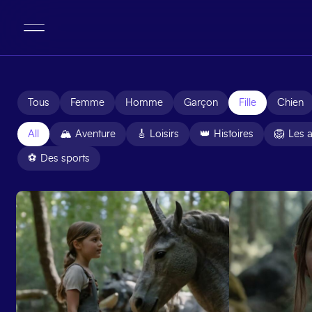
Tous
Femme
Homme
Garçon
Fille
Chien
All
🏔
Aventure
🎸
Loisirs
👑
Histoires
🦁
Les 
⚽
Des sports