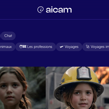
Nuevo proyecto
👨
Chat
1. Entrena un proyecto
animaux
🧑‍🚒
Les professions
🛩️
Voyages
🚀
Voyages im
Primero debes entrenar la IA con fotos tuyas
🧑‍🚀
2. Dile a la IA lo que quieres ver
Tras crear el proyecto simplemente escribe lo
que quieres ver o usa nuestras sugerencias!